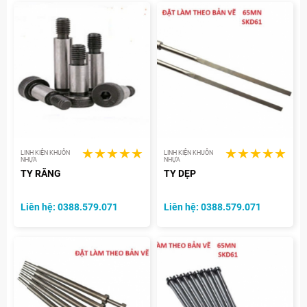
LINH KIỆN KHUÔN
LINH KIỆN KHUÔN
NHỰA
NHỰA
TY RĂNG
TY DẸP
Liên hệ: 0388.579.071
Liên hệ: 0388.579.071