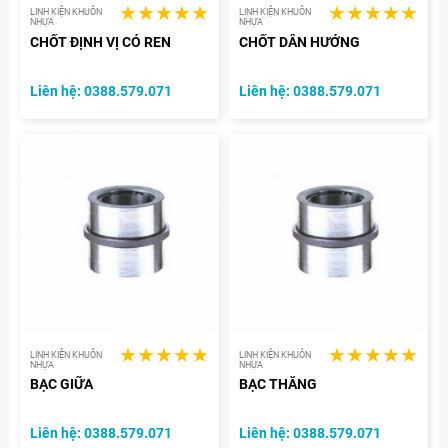
LINH KIỆN KHUÔN
LINH KIỆN KHUÔN
NHỰA
NHỰA
CHỐT ĐỊNH VỊ CÓ REN
CHỐT DẪN HƯỚNG
Liên hệ: 0388.579.071
Liên hệ: 0388.579.071
LINH KIỆN KHUÔN
LINH KIỆN KHUÔN
NHỰA
NHỰA
BẠC GIỮA
BẠC THẲNG
Liên hệ: 0388.579.071
Liên hệ: 0388.579.071