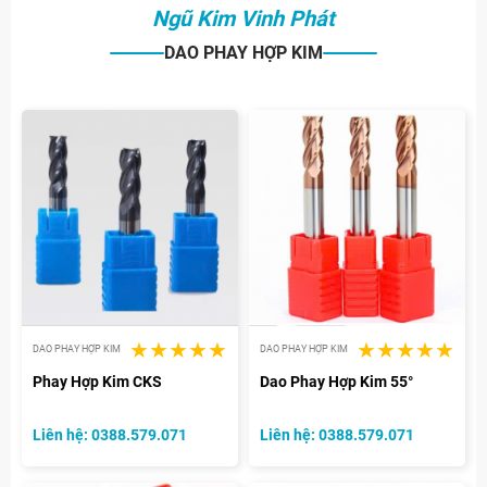
Ngũ Kim Vinh Phát
DAO PHAY HỢP KIM
DAO PHAY HỢP KIM
DAO PHAY HỢP KIM
Phay Hợp Kim CKS
Dao Phay Hợp Kim 55°
Liên hệ: 0388.579.071
Liên hệ: 0388.579.071