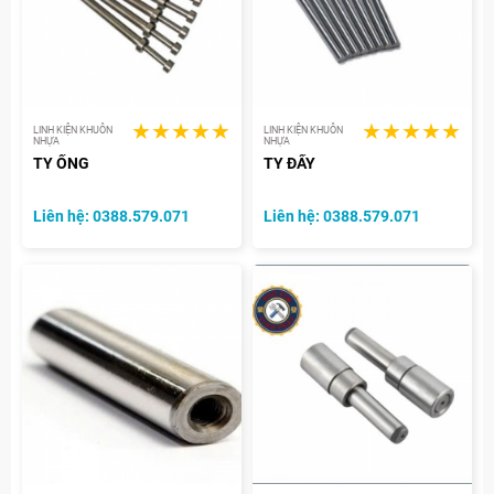
LINH KIỆN KHUÔN
LINH KIỆN KHUÔN
NHỰA
NHỰA
TY ỐNG
TY ĐẨY
Liên hệ: 0388.579.071
Liên hệ: 0388.579.071