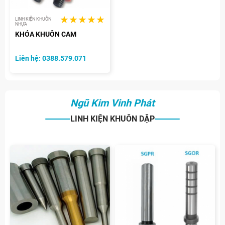
LINH KIỆN KHUÔN
NHỰA
KHÓA KHUÔN CAM
Liên hệ: 0388.579.071
Ngũ Kim Vinh Phát
LINH KIỆN KHUÔN DẬP