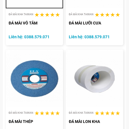
ĐÁ MÀI KHA TAIWAN
ĐÁ MÀI KHA TAIWAN
ĐÁ MÀI VÔ TÂM
ĐÁ MÀI LƯỠI CƯA
Liên hệ: 0388.579.071
Liên hệ: 0388.579.071
ĐÁ MÀI KHA TAIWAN
ĐÁ MÀI KHA TAIWAN
ĐÁ MÀI THÉP
ĐÁ MÀI LON KHA