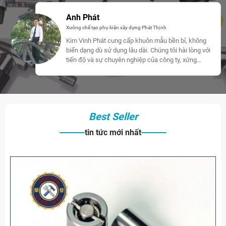
Anh Phát
Xưởng chế tạo phụ kiện xây dựng Phát Thịnh
Kim Vinh Phát cung cấp khuôn mẫu bền bỉ, không
biến dạng dù sử dụng lâu dài. Chúng tôi hài lòng với
tiến độ và sự chuyên nghiệp của công ty, xứng
đáng là đối tác đáng tin cậy.
Best Seller
tin tức mới nhất