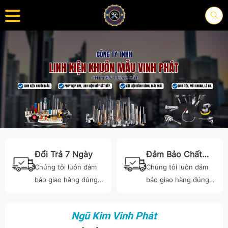
Đảm Bảo Chất
Phương Thức
Lượng
Thanh Toán
Chúng tôi luôn đảm
Chúng tôi luôn đảm
bảo giao hàng đúng
bảo giao hàng đúng
hẹn và nhanh chóng
hẹn và nhanh chóng
Ngũ Kim Vinh Phát