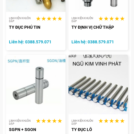
LINH KIỆN KHUÔN
LINH KIỆN KHUÔN
DẬP
DẬP
TY ĐỤC PHỦ TIN
TY ĐỊNH VỊ CHỮ THẬP
Liên hệ: 0388.579.071
Liên hệ: 0388.579.071
LINH KIỆN KHUÔN
LINH KIỆN KHUÔN
DẬP
DẬP
SGPN + SGON
TY ĐỤC LỖ