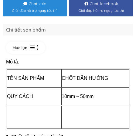
Chat zalo
Chat facebook
Giải đáp hỗ trợ ngay tức thì
Giải đáp hỗ trợ ngay tức thì
Chi tiết sản phẩm
Mục lục
Mô tả:
TÊN SẢN PHẨM
CHỐT DẪN HƯỚNG
QUY CÁCH
10mm ~ 50mm