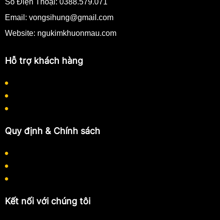
Số Điện Thoại:
0388.579.071
Email:
vongsihung@gmail.com
Website: ngukimkhuonmau.com
Hỗ trợ khách hàng
Quy định thanh toán
Quy trình làm việc
Hướng dẫn mua hàng
Quy định & Chính sách
Chính sách bảo mật thông tin
Chính sách thanh toán
Chính sách vận chuyển
Kết nối với chúng tôi