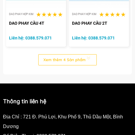
DAO PHAY HỢP KIM
DAO PHAY HỢP KIM
DAO PHAY CẦU 4T
DAO PHAY CẦU 2T
Liên hệ: 0388.579.071
Liên hệ: 0388.579.071
Xem thêm
4
Sản phẩm
Thông tin liên hệ
Địa Chỉ :
721 Đ. Phú Lợi, Khu Phố 9, Thủ Dầu Một, Bình
Dương