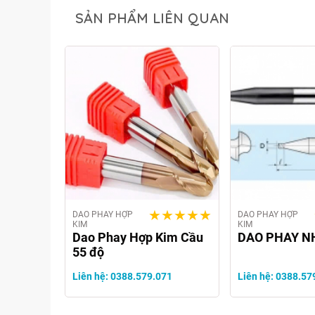
SẢN PHẨM LIÊN QUAN
DAO PHAY HỢP
DAO PHAY HỢP
KIM
KIM
im 55°
Dao Phay Hợp Kim Cầu
DAO PHAY N
55 độ
71
Liên hệ: 0388.579.071
Liên hệ: 0388.57