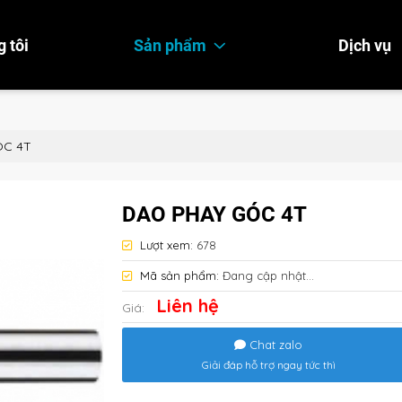
 tôi
Sản phẩm
Dịch vụ
ÓC 4T
DAO PHAY GÓC 4T
Lượt xem:
678
Mã sản phẩm:
Đang cập nhật...
Liên hệ
Giá:
Chat zalo
Giải đáp hỗ trợ ngay tức thì