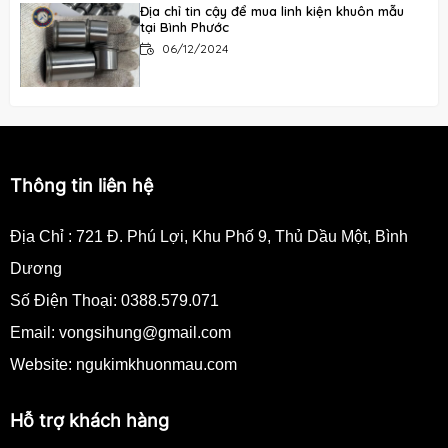
Địa chỉ tin cậy để mua linh kiện khuôn mẫu
tại Bình Phước
06/12/2024
Nhà cung cấp linh kiện khuôn mẫu hàng đầu
tại Đồng Nai
06/12/2024
Thông tin liên hệ
Nhà cung cấp linh kiện khuôn nhựa đạt
chuẩn tại Tp.HCM
Địa Chỉ :
721 Đ. Phú Lợi, Khu Phố 9, Thủ Dầu Một, Bình
06/12/2024
Dương
Nơi mua linh kiện khuôn nhựa chất lượng
Số Điện Thoại:
0388.579.071
cao tại Bình Dương
06/12/2024
Email:
vongsihung@gmail.com
Website: ngukimkhuonmau.com
Hỗ trợ khách hàng