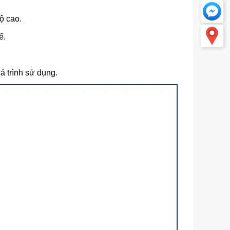
ộ cao.
ế.
á trình sử dụng.