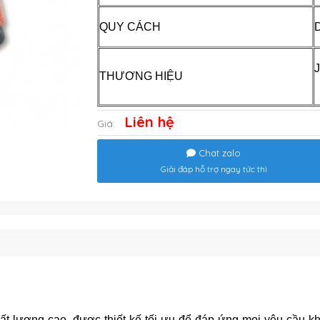
QUY CÁCH
THƯƠNG HIỆU
Liên hệ
Giá:
Chat zalo
Giải đáp hỗ trợ ngay tức thì
t lượng cao, được thiết kế tối ưu để đáp ứng mọi yêu cầu kh