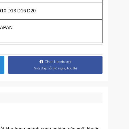
D10 D13 D16 D20
JAPAN
Chat facebook
Giải đáp hỗ trợ ngay tức thì
ắt khe trong ngành công nghiệp sản xuất khuôn