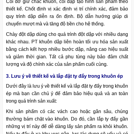
Cối đỡ giữ chắc khuôn, cối dập tạo hình sản phẩm theo
thiết kế. Chốt định vị xác định vị trí chính xác, đảm bảo
quy trình dập diễn ra ổn định. Bộ dẫn hướng giúp di
chuyển mượt mà và tăng độ bền cho hệ thống.
Chày đột dập dùng cho quá trình đột dập với nhiều dạng
khác nhau. PT khuôn dập liên hoàn tối ưu hóa sản xuất
bằng cách kết hợp nhiều bước dập, nâng cao hiệu suất
và giảm thời gian. Tất cả phụ tùng này bảo đảm chất
lượng và độ chính xác của sản phẩm cuối cùng.
3. Lưu ý về thiết kế và lắp đặt ty đẩy trong khuôn ép
Dưới đây là lưu ý về thiết kế và lắp đặt ty đẩy trong khuôn
ép mà bạn cần chú ý để đảm bảo hiệu quả và an toàn
trong quá trình sản xuất:
Khi sản phẩm có các vách cao hoặc gân sâu, chúng
thường bám chặt vào khuôn. Do đó, cần lắp ty đẩy gần
những vị trí này để dễ dàng lấy sản phẩm ra khỏi khuôn.
Nếu ty đẩy ở xa khu vực gân, lực tác dụng sẽ yếu và có