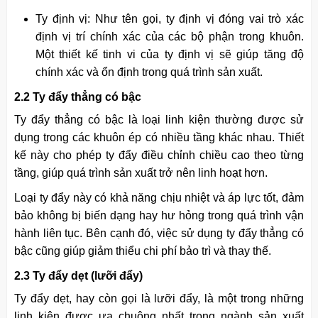
Ty định vị: Như tên gọi, ty định vị đóng vai trò xác
định vị trí chính xác của các bộ phận trong khuôn.
Một thiết kế tinh vi của ty định vị sẽ giúp tăng độ
chính xác và ổn định trong quá trình sản xuất.
2.2 Ty đẩy thẳng có bậc
Ty đẩy thẳng có bậc là loại linh kiện thường được sử
dụng trong các khuôn ép có nhiều tầng khác nhau. Thiết
kế này cho phép ty đẩy điều chỉnh chiều cao theo từng
tầng, giúp quá trình sản xuất trở nên linh hoạt hơn.
Loại ty đẩy này có khả năng chịu nhiệt và áp lực tốt, đảm
bảo không bị biến dạng hay hư hỏng trong quá trình vận
hành liên tục. Bên cạnh đó, việc sử dụng ty đẩy thẳng có
bậc cũng giúp giảm thiểu chi phí bảo trì và thay thế.
2.3 Ty đẩy dẹt (lưỡi đẩy)
Ty đẩy dẹt, hay còn gọi là lưỡi đẩy, là một trong những
linh kiện được ưa chuộng nhất trong ngành sản xuất