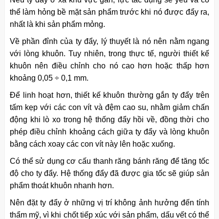
thể làm hỏng bề mặt sản phẩm trước khi nó được đẩy ra,
nhất là khi sản phẩm mỏng.
Về phần đỉnh của ty đẩy, lý thuyết là nó nên nằm ngang
với lòng khuôn. Tuy nhiên, trong thực tế, người thiết kế
khuôn nên điều chỉnh cho nó cao hơn hoặc thấp hơn
khoảng 0,05 ÷ 0,1 mm.
Để linh hoạt hơn, thiết kế khuôn thường gắn ty đẩy trên
tấm kẹp với các con vít và đệm cao su, nhằm giảm chấn
động khi lò xo trong hệ thống đẩy hồi về, đồng thời cho
phép điều chỉnh khoảng cách giữa ty đẩy và lòng khuôn
bằng cách xoay các con vít này lên hoặc xuống.
Có thể sử dụng cơ cấu thanh răng bánh răng để tăng tốc
độ cho ty đẩy. Hệ thống đẩy đã được gia tốc sẽ giúp sản
phẩm thoát khuôn nhanh hơn.
Nên đặt ty đẩy ở những vị trí không ảnh hưởng đến tính
thẩm mỹ, vì khi chốt tiếp xúc với sản phẩm, dấu vết có thể