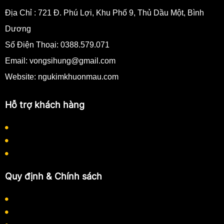
Địa Chỉ :
721 Đ. Phú Lợi, Khu Phố 9, Thủ Dầu Một, Bình
Dương
Số Điện Thoại:
0388.579.071
Email:
vongsihung@gmail.com
Website: ngukimkhuonmau.com
Hỗ trợ khách hàng
Quy định thanh toán
Quy trình làm việc
Hướng dẫn mua hàng
Quy định & Chính sách
Chính sách bảo mật thông tin
Chính sách thanh toán
Chính sách vận chuyển