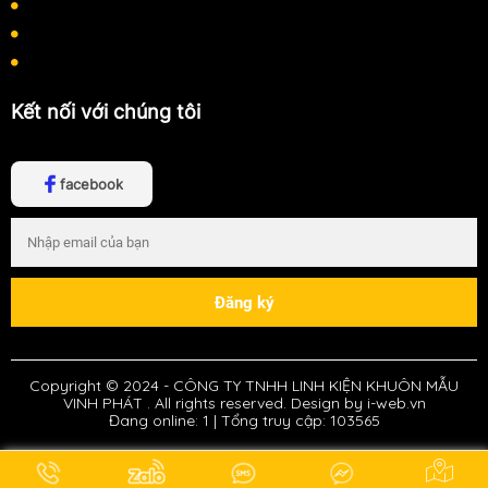
Chính sách bảo mật thông tin
Chính sách thanh toán
Chính sách vận chuyển
Kết nối với chúng tôi
facebook
Copyright © 2024 -
CÔNG TY TNHH LINH KIỆN KHUÔN MẪU
VINH PHÁT
. All rights reserved.
Design by i-web.vn
Đang online:
1
|
Tổng truy cập:
103565