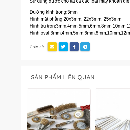
Sử dụng được cho tất cả các loại máy khoan đi
Đường kính trong:3mm
Hình mặt phẳng:20x3mm, 22x3mm, 25x3mm
Hình trụ tròn:3mm,4mm,5mm,6mm,8mm,10mm,
Hình oval:3mm,4mm,5mm,6mm,8mm,10mm,12
Chia sẻ:
SẢN PHẨM LIÊN QUAN