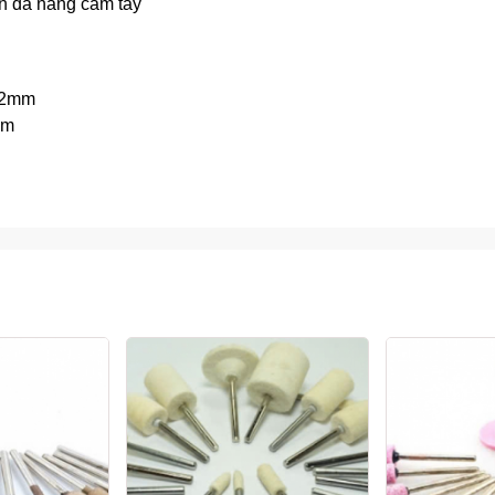
ện đa năng cầm tay
12mm
mm