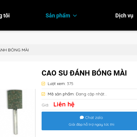
 tôi
Sản phẩm
Dịch vụ
ÁNH BÓNG MÀI
CAO SU ĐÁNH BÓNG MÀI
Lượt xem:
375
Mã sản phẩm:
Đang cập nhật...
Liên hệ
Giá:
Chat zalo
Giải đáp hỗ trợ ngay tức thì