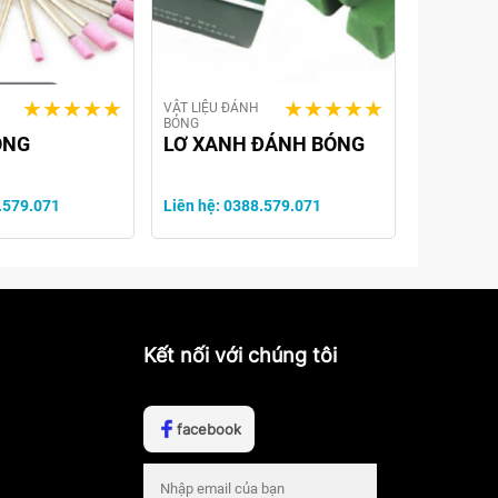
VẬT LIỆU ĐÁNH
BÓNG
ỒNG
LƠ XANH ĐÁNH BÓNG
.579.071
Liên hệ: 0388.579.071
Kết nối với chúng tôi
n
facebook