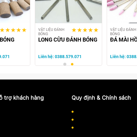
VẬT LIỆU ĐÁNH
VẬT LIỆU ĐÁNH
BÓNG
BÓNG
 BÓNG
LONG CỪU ĐÁNH BÓNG
ĐÁ MÀI H
9.071
Liên hệ: 0388.579.071
Liên hệ: 0388
ỗ trợ khách hàng
Quy định & Chính sách
Quy định thanh toán
Chính sách bảo mật thông ti
Quy trình làm việc
Chính sách thanh toán
Hướng dẫn mua hàng
Chính sách vận chuyển