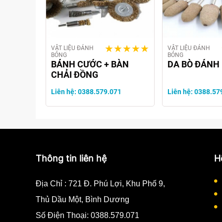
VẬT LIỆU ĐÁNH
VẬT LIỆU ĐÁNH
BÓNG
BÓNG
H BÓNG
BÁNH CƯỚC + BÀN
DA BÒ ĐÁNH
CHẢI ĐỒNG
71
Liên hệ: 0388.579.071
Liên hệ: 0388.57
Thông tin liên hệ
H
Địa Chỉ :
721 Đ. Phú Lợi, Khu Phố 9,
Thủ Dầu Một, Bình Dương
Số Điện Thoại:
0388.579.071