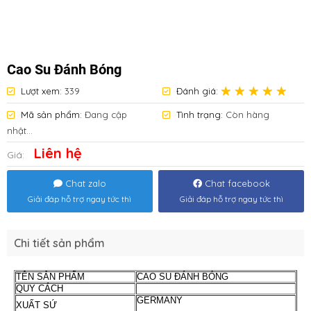
Cao Su Đánh Bóng
Lượt xem:
339
Đánh giá:
Mã sản phẩm:
Đang cập
Tình trạng:
Còn hàng
nhật...
Liên hệ
Giá:
Chat zalo
Chat facebook
Giải đáp hỗ trợ ngay tức thì
Giải đáp hỗ trợ ngay tức thì
Chi tiết sản phẩm
TÊN SẢN PHẨM
CAO SU ĐÁNH BÓNG
QUY CÁCH
GERMANY
XUẤT SỨ