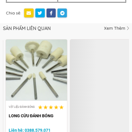
Chia sẻ:
SẢN PHẨM LIÊN QUAN
Xem Thêm
VẬT LIỆU ĐÁNH BÓNG
VẬT LIỆU ĐÁNH BÓNG
LONG CỪU ĐÁNH BÓNG
CAO SU ĐÁNH BÓNG MÀI
Liên hệ: 0388.579.071
Liên hệ: 0388.579.071