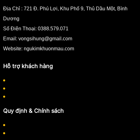
Địa Chỉ :
721 Đ. Phú Lợi, Khu Phố 9, Thủ Dầu Một, Bình
Dương
Số Điện Thoại:
0388.579.071
Email:
vongsihung@gmail.com
Website: ngukimkhuonmau.com
Hỗ trợ khách hàng
Quy định thanh toán
Quy trình làm việc
Hướng dẫn mua hàng
Quy định & Chính sách
Chính sách bảo mật thông tin
Chính sách thanh toán