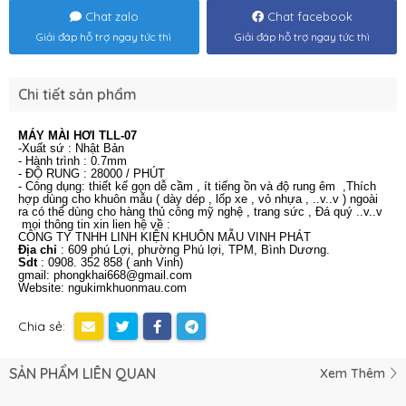
Chat zalo
Chat facebook
Giải đáp hỗ trợ ngay tức thì
Giải đáp hỗ trợ ngay tức thì
Chi tiết sản phẩm
MÁY MÀI HƠI TLL-07
-Xuất sứ : Nhật Bản
-
Hành trình : 0.7mm
-
ĐỘ RUNG : 28000 / PHÚT
- Công dụng: thiết kế gọn dễ cầm , ít tiếng ồn và độ rung êm ,Thích
hợp dùng cho khuôn mẫu ( dày dép , lốp xe , vỏ nhựa , ..v..v ) ngoài
ra có thể dùng cho hàng thủ công mỹ nghệ , trang sức , Đá quý ..v..v
mọi thông tin xin lien hệ về :
CÔNG TY TNHH LINH KIỆN KHUÔN MẪU VINH PHÁT
Địa chỉ
: 609 phú Lợi, phường Phú lợi, TPM, Bình Dương.
Sdt
: 0908. 352 85
8 ( anh Vinh)
gmail:
phongkhai668@gmail.com
Website:
ngukimkhuonmau.com
Chia sẻ:
SẢN PHẨM LIÊN QUAN
Xem Thêm