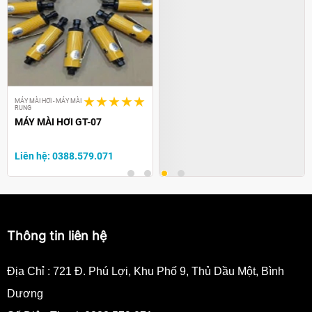
MÁY MÀI HƠI - MÁY MÀI
MÁY MÀI HƠI - MÁY MÀI
RUNG
RUNG
MÁY MÀI HƠI GT-07
MÁY MÀI HƠI US-100 US-200
Liên hệ: 0388.579.071
Liên hệ: 0388.579.071
Thông tin liên hệ
Địa Chỉ :
721 Đ. Phú Lợi, Khu Phố 9, Thủ Dầu Một, Bình
Dương