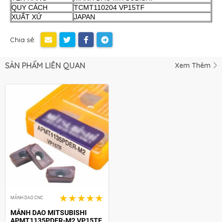
QUY CÁCH
TCMT110204 VP15TF
XUẤT XỨ
JAPAN
Chia sẻ:
SẢN PHẨM LIÊN QUAN
Xem Thêm
MẢNH DAO CNC
MẢNH DAO MITSUBISHI
APMT1135PDER-M2 VP15TF