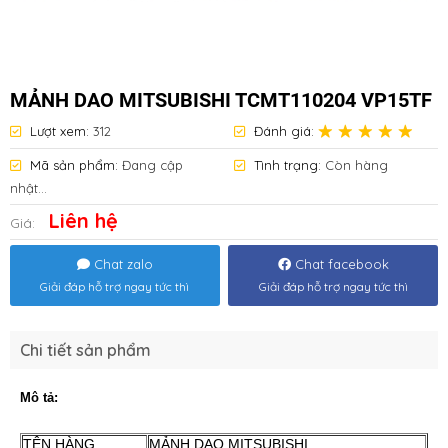
MẢNH DAO MITSUBISHI TCMT110204 VP15TF
Lượt xem:
312
Đánh giá:
Mã sản phẩm:
Đang cập
Tình trạng:
Còn hàng
nhật...
Liên hệ
Giá:
Chat zalo
Chat facebook
Giải đáp hỗ trợ ngay tức thì
Giải đáp hỗ trợ ngay tức thì
Chi tiết sản phẩm
Mô tả:
TÊN HÀNG
MẢNH DAO MITSUBISHI