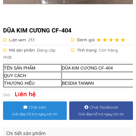
DŨA KIM CƯƠNG CF-404
Lượt xem:
233
Đánh giá:
Mã sản phẩm:
Đang cập
Tình trạng:
Còn hàng
nhật...
TÊN SẢN PHẨM
DŨA KIM CƯƠNG CF-404
QUY CÁCH
THƯƠNG HIỆU
BESDIA TAIWAN
Liên hệ
Giá:
Chat zalo
Chat facebook
Giải đáp hỗ trợ ngay tức thì
Giải đáp hỗ trợ ngay tức thì
Chi tiết sản phẩm