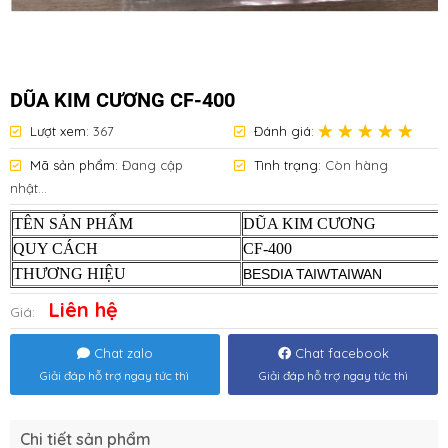
DŨA KIM CƯƠNG CF-400
Lượt xem:
367
Đánh giá:
Mã sản phẩm:
Đang cập
Tình trạng:
Còn hàng
nhật...
TÊN SẢN PHẨM
DŨA KIM CƯƠNG
QUY CÁCH
CF-400
THƯƠNG HIỆU
BESDIA TAIWTAIWAN
Liên hệ
Giá:
Chat zalo
Chat facebook
Giải đáp hỗ trợ ngay tức thì
Giải đáp hỗ trợ ngay tức thì
Chi tiết sản phẩm