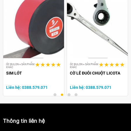
ÓC BULON + SẢN PHẨM
ÓC BULON + SẢN PHẨM
KHÁC
KHÁC
SIM LÓT
CỜ LÊ ĐUÔI CHUỘT LICOTA
Liên hệ: 0388.579.071
Liên hệ: 0388.579.071
Thông tin liên hệ