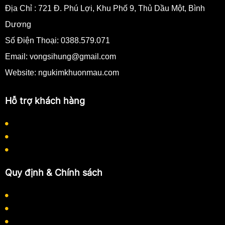
Địa Chỉ :
721 Đ. Phú Lợi, Khu Phố 9, Thủ Dầu Một, Bình
Dương
Số Điện Thoại:
0388.579.071
Email:
vongsihung@gmail.com
Website: ngukimkhuonmau.com
Hỗ trợ khách hàng
Quy định thanh toán
Quy trình làm việc
Hướng dẫn mua hàng
Quy định & Chính sách
Chính sách bảo mật thông tin
Chính sách thanh toán
Chính sách vận chuyển